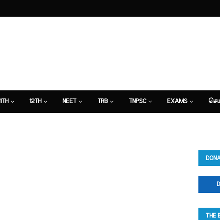
11TH
12TH
NEET
TRB
TNPSC
EXAMS
செய
DONA
D
THE 