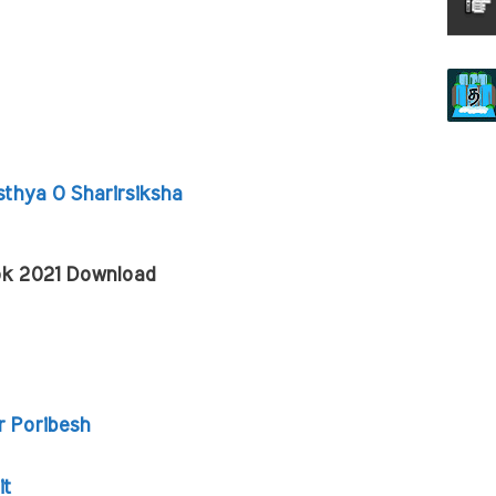
thya O Sharirsiksha
ok 2021 Download
 Poribesh
it