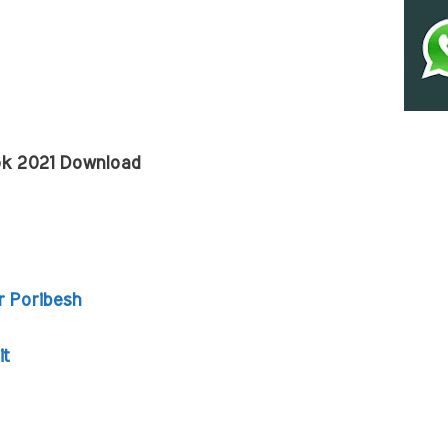
ok 2021 Download
 Poribesh
it