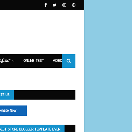
்திகள்
ONLINE TEST
VIDEOS
TE US
onate Now
BEST STORE BLOGGER TEMPLATE EVER