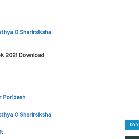
thya O Sharirsiksha
ok 2021 Download
 Poribesh
thya O Sharirsiksha
DO Y
it