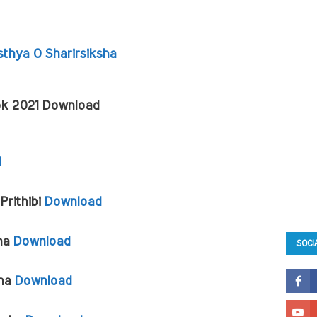
thya O Sharirsiksha
ok 2021 Download
d
Prithibi 
Download
ha 
Download
SOCI
ha 
Download