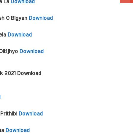
a La 
Download
besh O Bigyan 
Download
ela 
Download
 Oitijhyo 
Download
ok 2021 Download
d
Prithibi 
Download
ha 
Download