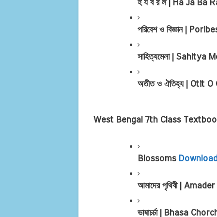
হ য ব র ল | Ha Ja Ba R
পরিবেশ ও বিজ্ঞান | Pori
সাহিত্যমেলা | Sahitya M
অতীত ও ঐতিহ্য | Otit O
West Bengal 7th Class Textbo
Blossoms 
Downloa
আমাদের পৃথিবী | Amader 
ভাষাচর্চা | Bhasa Chorc