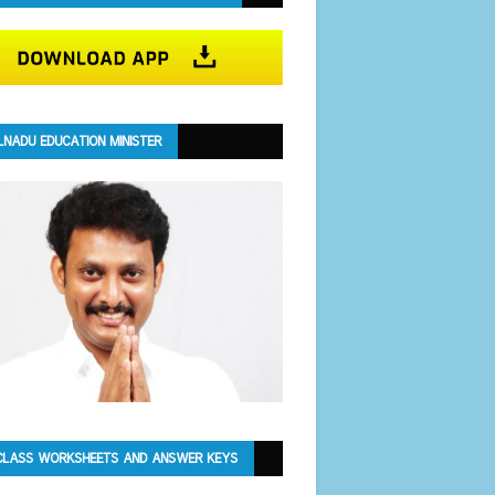
LNADU EDUCATION MINISTER
CLASS WORKSHEETS AND ANSWER KEYS