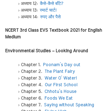
अध्याय 12:
कैसे-कैसे बाँटे?
अध्याय 13:
स्मार्ट चार्ट!
अध्याय 14:
रुपए और पैसे
NCERT 3rd Class EVS Textbook 2021 for English
Medium
Environmental Studies – Looking Around
Chapter 1.
Poonam’s Day out
Chapter 2.
The Plant Fairy
Chapter 3.
Water O’ Water!
Chapter 4.
Our First School
Chapter 5.
Chhotu’s House
Chapter 6.
Foods We Eat
Chapter 7.
Saying without Speaking