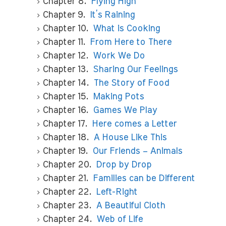
Chapter 8.
Flying High
Chapter 9.
It’s Raining
Chapter 10.
What is Cooking
Chapter 11.
From Here to There
Chapter 12.
Work We Do
Chapter 13.
Sharing Our Feelings
Chapter 14.
The Story of Food
Chapter 15.
Making Pots
Chapter 16.
Games We Play
Chapter 17.
Here comes a Letter
Chapter 18.
A House Like This
Chapter 19.
Our Friends – Animals
Chapter 20.
Drop by Drop
Chapter 21.
Families can be Different
Chapter 22.
Left-Right
Chapter 23.
A Beautiful Cloth
Chapter 24.
Web of Life