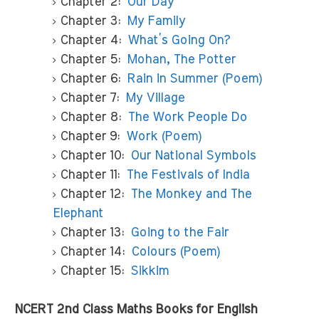
Chapter 2:
Our Day
Chapter 3:
My Family
Chapter 4:
What’s Going On?
Chapter 5:
Mohan, The Potter
Chapter 6:
Rain in Summer (Poem)
Chapter 7:
My Village
Chapter 8:
The Work People Do
Chapter 9:
Work (Poem)
Chapter 10:
Our National Symbols
Chapter 11:
The Festivals of India
Chapter 12:
The Monkey and The
Elephant
Chapter 13:
Going to the Fair
Chapter 14:
Colours (Poem)
Chapter 15:
Sikkim
NCERT 2nd Class Maths Books for English